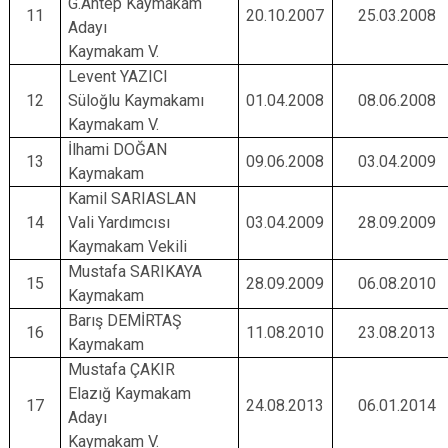
G.Antep Kaymakam
11
20.10.2007
25.03.2008
Adayı
Kaymakam V.
Levent YAZICI
12
Süloğlu Kaymakamı
01.04.2008
08.06.2008
Kaymakam V.
İlhami DOĞAN
13
09.06.2008
03.04.2009
Kaymakam
Kamil SARIASLAN
14
Vali Yardımcısı
03.04.2009
28.09.2009
Kaymakam Vekili
Mustafa SARIKAYA
15
28.09.2009
06.08.2010
Kaymakam
Barış DEMİRTAŞ
16
11.08.2010
23.08.2013
Kaymakam
Mustafa ÇAKIR
Elazığ Kaymakam
17
24.08.2013
06.01.2014
Adayı
Kaymakam V.