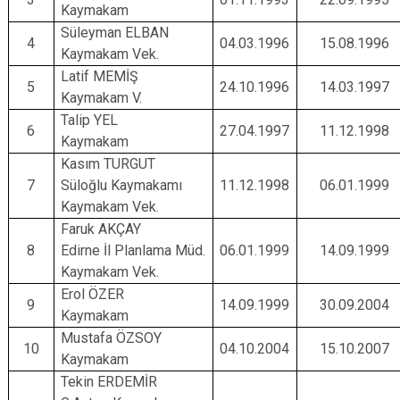
Kaymakam
Süleyman ELBAN
4
04.03.1996
15.08.1996
Kaymakam Vek.
Latif MEMİŞ
5
24.10.1996
14.03.1997
Kaymakam V.
Talip YEL
6
27.04.1997
11.12.1998
Kaymakam
Kasım TURGUT
7
Süloğlu Kaymakamı
11.12.1998
06.01.1999
Kaymakam Vek.
Faruk AKÇAY
8
Edirne İl Planlama Müd.
06.01.1999
14.09.1999
Kaymakam Vek.
Erol ÖZER
9
14.09.1999
30.09.2004
Kaymakam
Mustafa ÖZSOY
10
04.10.2004
15.10.2007
Kaymakam
Tekin ERDEMİR