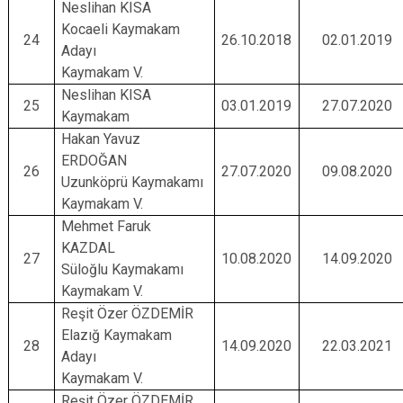
Neslihan KISA
Kocaeli Kaymakam
24
26.10.2018
02.01.2019
Adayı
Kaymakam V.
Neslihan KISA
25
03.01.2019
27.07.2020
Kaymakam
Hakan Yavuz
ERDOĞAN
26
27.07.2020
09.08.2020
Uzunköprü Kaymakamı
Kaymakam V.
Mehmet Faruk
KAZDAL
27
10.08.2020
14.09.2020
Süloğlu Kaymakamı
Kaymakam V.
Reşit Özer ÖZDEMİR
Elazığ Kaymakam
28
14.09.2020
22.03.2021
Adayı
Kaymakam V.
Reşit Özer ÖZDEMİR