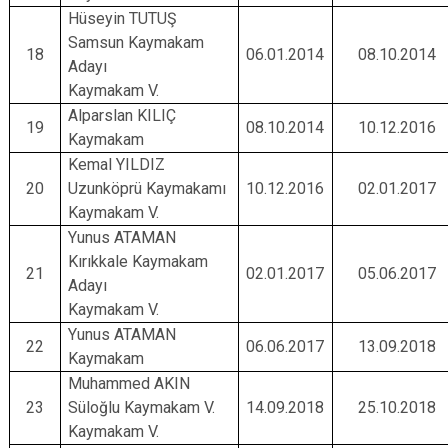
Hüseyin TUTUŞ
Samsun Kaymakam
18
06.01.2014
08.10.2014
Adayı
Kaymakam V.
Alparslan KILIÇ
19
08.10.2014
10.12.2016
Kaymakam
Kemal YILDIZ
20
Uzunköprü Kaymakamı
10.12.2016
02.01.2017
Kaymakam V.
Yunus ATAMAN
Kırıkkale Kaymakam
21
02.01.2017
05.06.2017
Adayı
Kaymakam V.
Yunus ATAMAN
22
06.06.2017
13.09.2018
Kaymakam
Muhammed AKIN
23
Süloğlu Kaymakam V.
14.09.2018
25.10.2018
Kaymakam V.