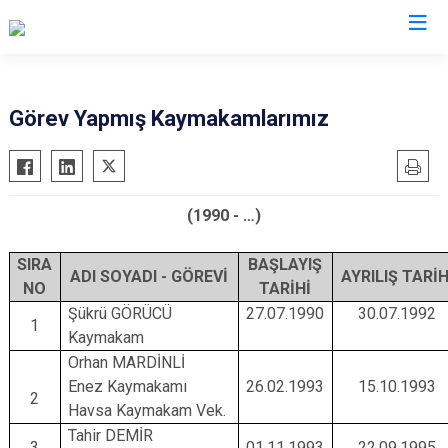
Edirne
Görev Yapmış Kaymakamlarımız
Enez
Havsa
(1990 - …)
İpsala
Keşan
SIRA
BAŞLAYIŞ
ADI SOYADI - GÖREVİ
AYRILIŞ TARİH
Lalapaşa
NO
TARİHİ
Meriç
Şükrü GÖRÜCÜ
27.07.1990
30.07.1992
1
Kaymakam
Süloğlu
Orhan MARDİNLİ
Uzunköprü
Enez Kaymakamı
26.02.1993
15.10.1993
2
Havsa Kaymakam Vek.
Tahir DEMİR
3
01.11.1993
22.09.1995