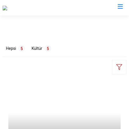
Edirne
Enez
Hepsi
Kültür
5
5
Havsa
İpsala
Keşan
Lalapaşa
ETİKETLER
Meriç
Süloğlu
Mimari
1
Mutfak
2
Sanat
1
Tarih
1
Uzunköprü